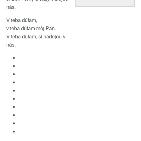
nás.
V teba dúfam,
v teba dúfam môj Pán.
V teba dúfam, si nádejou v
nás.