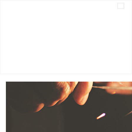
Cirkev bratská v Trnave
Sme radi, že ste tu s nami...