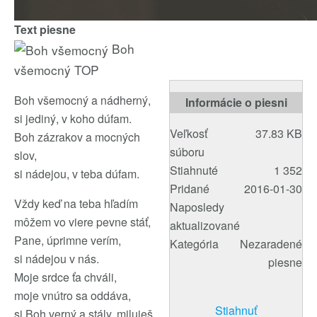
Text piesne
Boh
všemocný
TOP
Boh všemocný a nádherný,
Informácie o piesni
si jediný, v koho dúfam.
Veľkosť
37.83 KB
Boh zázrakov a mocných
súboru
slov,
Stiahnuté
1 352
si nádejou, v teba dúfam.
Pridané
2016-01-30
Vždy keď na teba hľadím
Naposledy
môžem vo viere pevne stáť,
aktualizované
Pane, úprimne verím,
Kategória
Nezaradené
si nádejou v nás.
piesne
Moje srdce ťa chváli,
moje vnútro sa oddáva,
Stiahnuť
si Boh verný a stály, miluješ