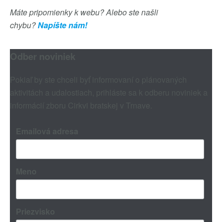
Máte pripomienky k webu? Alebo ste našli
chybu?
Napíšte nám!
Odber noviniek
Pokiaľ by ste chceli byť informovaní o plánovaných
aktivitách a udalostiach, prihláste sa k odberu noviniek a
informácií zboru Cirkvi bratskej v Trnave.
Emailová adresa
Meno
Priezvisko