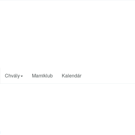
Chvály
Mamiklub
Kalendár
č