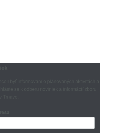
iek
hceli byť informovaní o plánovaných aktivitách a
ihláste sa k odberu noviniek a informácií zboru
 v Trnave.
resa