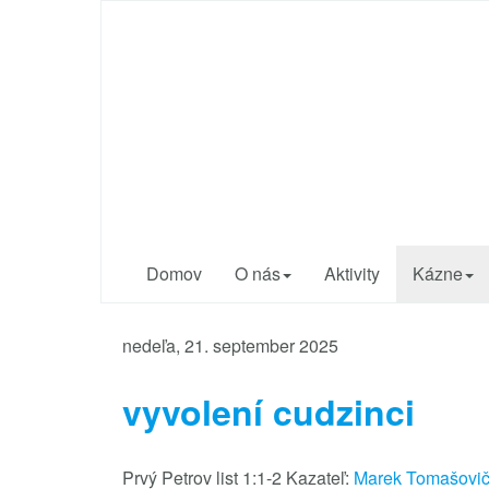
Cirkev bratská v
Trnave
Sme radi, že ste
tu s nami...
Domov
O nás
Aktivity
Kázne
nedeľa, 21. september 2025
vyvolení cudzinci
Prvý Petrov list 1:1-2 Kazateľ:
Marek Tomašovi