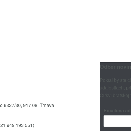
Odber novin
Pokiaľ by ste c
udalostiach, pr
Cirkvi bratskej
ho 6327/30, 917 08, Trnava
Emailová ad
421 949 193 551)