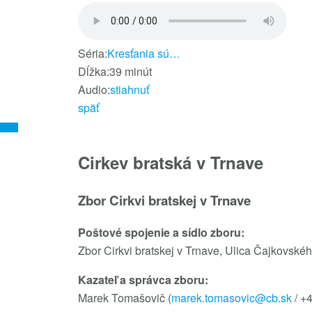
Séria:
Kresťania sú…
Dĺžka:
39 minút
Audio:
stiahnuť
späť
Cirkev bratská v Trnave
Zbor Cirkvi bratskej v Trnave
Poštové spojenie a sídlo zboru:
Zbor Cirkvi bratskej v Trnave, Ulica Čajkovské
Kazateľ a správca zboru:
Marek Tomašovič (
marek.tomasovic@cb.sk
/ +